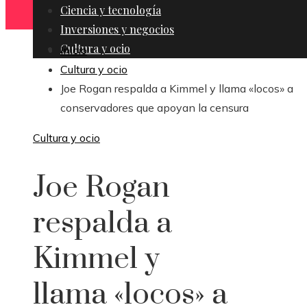
Ciencia y tecnología
Inversiones y negocios
Cultura y ocio
Inicio
Cultura y ocio
Joe Rogan respalda a Kimmel y llama «locos» a
conservadores que apoyan la censura
Cultura y ocio
Joe Rogan
respalda a
Kimmel y
llama «locos» a