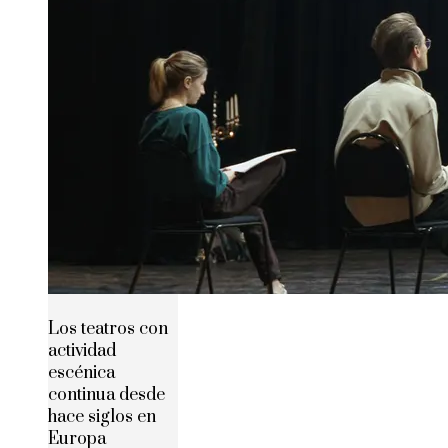
Los teatros con
actividad
escénica
continua desde
hace siglos en
Europa