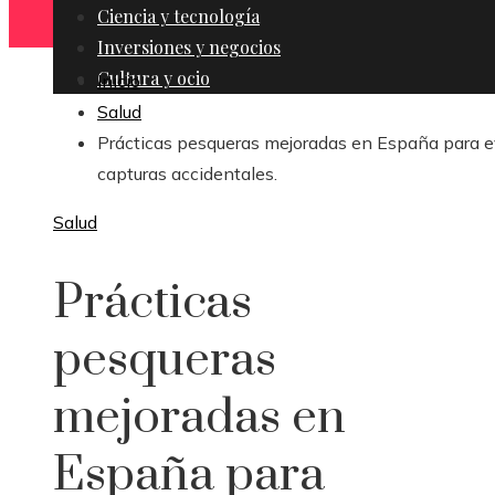
Ciencia y tecnología
Inversiones y negocios
Cultura y ocio
Inicio
Salud
Prácticas pesqueras mejoradas en España para e
capturas accidentales.
Salud
Prácticas
pesqueras
mejoradas en
España para