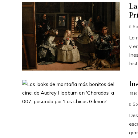
La
Pr
So
La 
y e
ine
hist
In
me
So
Des
esc
gra