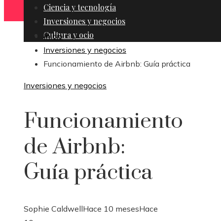
Ciencia y tecnología
Inversiones y negocios
Cultura y ocio
Inicio
Inversiones y negocios
Funcionamiento de Airbnb: Guía práctica
Inversiones y negocios
Funcionamiento
de Airbnb:
Guía práctica
Sophie Caldwell
Hace 10 meses
Hace