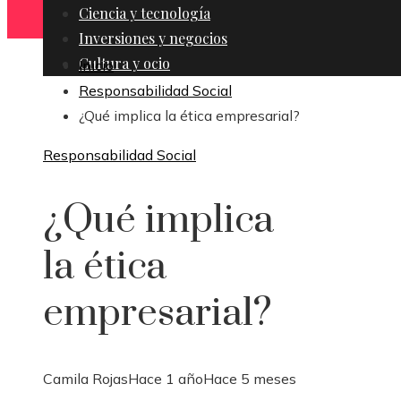
Ciencia y tecnología
Inversiones y negocios
Cultura y ocio
Inicio
Responsabilidad Social
¿Qué implica la ética empresarial?
Responsabilidad Social
¿Qué implica
la ética
empresarial?
Camila Rojas
Hace 1 año
Hace 5 meses