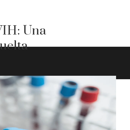
VIH: Una
uelta