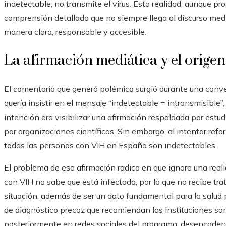
indetectable, no transmite el virus. Esta realidad, aunque p
comprensión detallada que no siempre llega al discurso mediá
manera clara, responsable y accesible.
La afirmación mediática y el origen
El comentario que generó polémica surgió durante una conv
quería insistir en el mensaje “indetectable = intransmisib
intención era visibilizar una afirmación respaldada por est
por organizaciones científicas. Sin embargo, al intentar refor
todas las personas con VIH en España son indetectables.
El problema de esa afirmación radica en que ignora una reali
con VIH no sabe que está infectada, por lo que no recibe trat
situación, además de ser un dato fundamental para la salud p
de diagnóstico precoz que recomiendan las instituciones san
posteriormente en redes sociales del programa, desencadenó