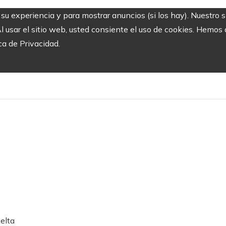
r su experiencia y para mostrar anuncios (si los hay). Nuestro 
usar el sitio web, usted consiente el uso de cookies. Hemos a
ca de Privacidad.
elta