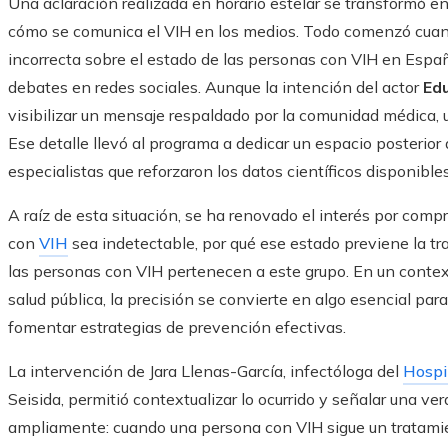
Una aclaración realizada en horario estelar se transformó e
cómo se comunica el VIH en los medios. Todo comenzó cuando
incorrecta sobre el estado de las personas con VIH en Españ
debates en redes sociales. Aunque la intención del actor
Ed
visibilizar un mensaje respaldado por la comunidad médica, 
Ese detalle llevó al programa a dedicar un espacio posterior 
especialistas que reforzaron los datos científicos disponibles
A raíz de esta situación, se ha renovado el interés por com
con
VIH
sea indetectable, por qué ese estado previene la tr
las personas con VIH pertenecen a este grupo. En un conte
salud pública, la precisión se convierte en algo esencial para
fomentar estrategias de prevención efectivas.
La intervención de Jara Llenas-García, infectóloga del
Hospit
Seisida, permitió contextualizar lo ocurrido y señalar una 
ampliamente: cuando una persona con VIH sigue un tratamien