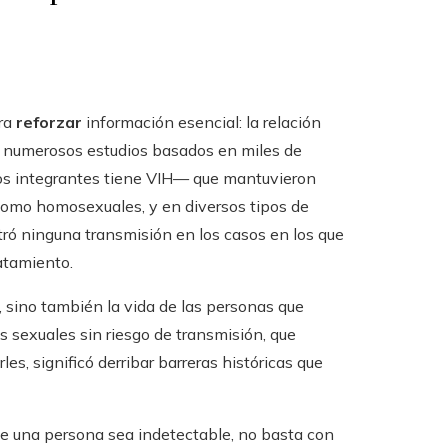
ara
reforzar
información esencial: la relación
ay numerosos estudios basados en miles de
 los integrantes tiene VIH— que mantuvieron
 como homosexuales, y en diversos tipos de
stró ninguna transmisión en los casos en los que
atamiento.
, sino también la vida de las personas que
 sexuales sin riesgo de transmisión, que
es, significó derribar barreras históricas que
que una persona sea indetectable, no basta con