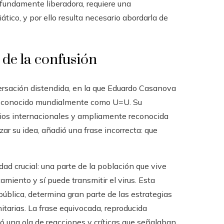
rofundamente liberadora, requiere una
tico, y por ello resulta necesario abordarla de
 de la confusión
ersación distendida, en la que Eduardo Casanova
le”, conocido mundialmente como U=U. Su
udios internacionales y ampliamente reconocida
zar su idea, añadió una frase incorrecta: que
dad crucial: una parte de la población que vive
amiento y sí puede transmitir el virus. Esta
ública, determina gran parte de las estrategias
itarias. La frase equivocada, reproducida
 una ola de reacciones y críticas que señalaban