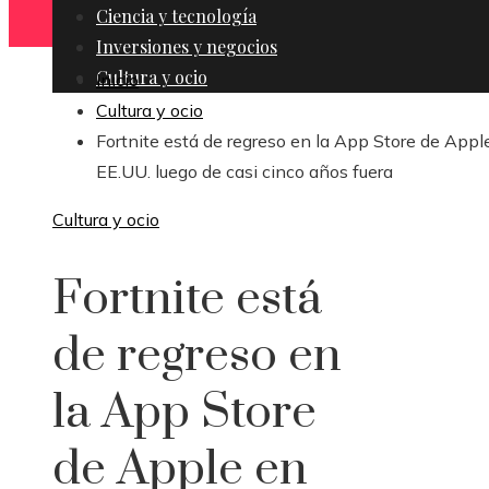
Ciencia y tecnología
Inversiones y negocios
Cultura y ocio
Inicio
Cultura y ocio
Fortnite está de regreso en la App Store de Appl
EE.UU. luego de casi cinco años fuera
Cultura y ocio
Fortnite está
de regreso en
la App Store
de Apple en