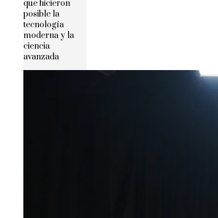
que hicieron
posible la
tecnología
moderna y la
ciencia
avanzada